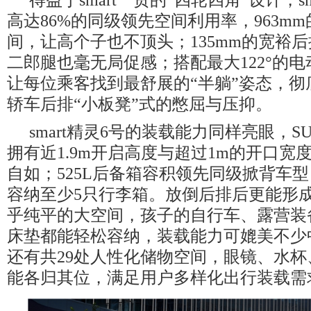
高达86%的同级领先空间利用率，963m
间，让高个子也不顶头；135mm的宽裕
二郎腿也毫无局促感；搭配最大122°的
让每位乘客找到最舒展的“半躺”姿态，彻
轿车后排“小板凳”式的憋屈与压抑。
smart精灵6号的装载能力同样亮眼，
拥有近1.9m开启高度与超过1m的开口宽
自如；525L后备箱容积领先同级掀背车
容纳至少5只行李箱。放倒后排后更能形
乎纯平的大空间，孩子的自行车、露营装
床垫都能轻松容纳，装载能力可媲美不少中
还有共29处人性化储物空间，眼镜、水
能各归其位，满足用户多样化出行装载需