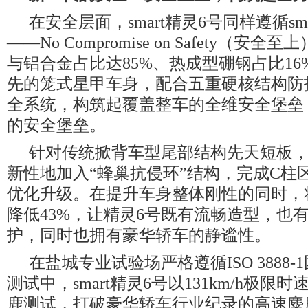
在安全层面，smart精灵6号同样遵循sma
——No Compromise on Safety（安
与铝合金占比达85%、热成型硼钢占比1
先的笼式星甲车身，配合五重硬核结构防
全系统，构筑起覆盖整车的全维安全堡垒
的安全堡垒。
针对传统掀背车型尾部结构先天短板，sm
新性地加入“蜂巢抗侵环”结构，完成C柱
优化升级。在提升车身整体刚性的同时，
降低43%，让精灵6号既有流畅造型，也
护，同时也拥有豪华轿车的静谧性。
在盐城专业试验场严格遵循ISO 3888
测试中，smart精灵6号以131km/h极限
鹿测试，打破豪华轿车行业纪录的高速麋