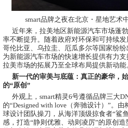
smart品牌之夜在北京・星地艺术
近年来，拉美地区新能源汽车市场蓬
率不断提升。随着政府对环保和可持续发
哥伦比亚、乌拉圭、厄瓜多尔等国家纷纷
为新能源汽车市场的快速增长提供有力支持，
拉美市场的拓展乃至全球布局提供新动能
新一代的审美与底蕴：真正的豪华，
的
“
原创
”
外观上，smart精灵6号遵循品牌三大D
的“Designed with love（奔驰设计）
球设计团队操刀，从海洋顶级掠食者“鲨鱼
感，打造“静则优雅、动则凌厉”的原创造