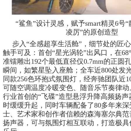
“鲨鱼”设计灵感，赋予smart精灵6
凌厉”的原创造型
步入“全感超享生活舱”，细节处的匠
触手可及：首创“星光涡轮”出风口，在68
准镭雕出192个最低直径仅0.7mm的正圆
瞬间，如繁星坠入座舱；全车近800处发
同款256色环抱式氛围灯，经奔驰团队近1
可随空调温度冷暖变色、随音乐节奏律动
行业首创的“飞碟”造型悬浮升降高频扬声
时缓缓升起，同时车辆配备了80多年来深
士、艺术家和创作者信赖的森海塞尔典范
扬声器，可与氛围灯相互联动，打造极具