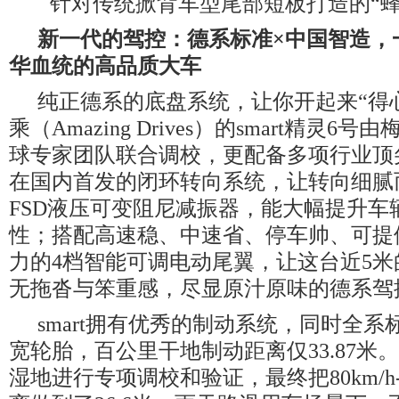
针对传统掀背车型尾部短板打造的“蜂
新一代的驾控：德系标准
×
中国智造，
华血统的高品质大车
纯正德系的底盘系统，让你开起来“得
乘（Amazing Drives）的smart精灵6
球专家团队联合调校，更配备多项行业顶
在国内首发的闭环转向系统，让转向细腻
FSD液压可变阻尼减振器，能大幅提升车
性；搭配高速稳、中速省、停车帅、可提供
力的4档智能可调电动尾翼，让这台近5
无拖沓与笨重感，尽显原汁原味的德系驾
smart拥有优秀的制动系统，同时全系
宽轮胎，百公里干地制动距离仅33.87米
湿地进行专项调校和验证，最终把80km/h