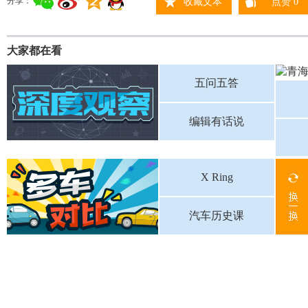
分享：
收藏文本
点赞
0
大家都在看
五问五答
编辑有话说
X Ring
汽车历史课