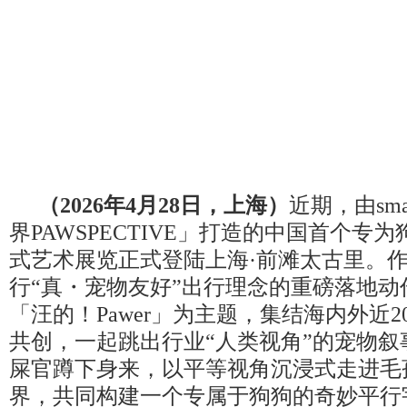
（
202
6
年
4
月
2
8
日，
上海
）
近期，由sm
界PAWSPECTIVE」打造的中国首个专
式艺术展览正式登陆上海·前滩太古里。
行“真・宠物友好”出行理念的重磅落地动
「汪的！Pawer」为主题，集结海内外近
共创，一起跳出行业“人类视角”的宠物叙
屎官蹲下身来，以平等视角沉浸式走进毛
界，共同构建一个专属于狗狗的奇妙平行