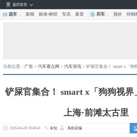
返回首页
选车
新闻
娱体
•
财经
车讯
家居
买车
报价
经销
当前位置：
广告
>
汽车看点网
>
汽车资讯
> 铲屎官集合！ smart 
铲屎官集合！ smart x「狗狗视
上海·前滩太古里
2026-04-28 18:49:41
未知
系统采编