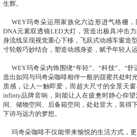
生辉。
WEY
玛奇朵运用家族化六边形进气格栅，
DNA元素双透镜LED大灯，营造出极具冲击
身流线呈现视觉重心下移，飞跃式动感车窗造型
寸轮毂巧妙结合，塑造动感身姿，赋予年轻人
WEY
玛奇朵内饰围绕“年轻”、“科技”、“
造出如同与玛奇朵咖啡相伴一般的甜蜜共处时
质感，让人一触即爱，而超大尺寸的全景天窗
infinty品牌音响，则能让人在疲惫时静心
间、储物空间、后备箱空间，处处皆大，装得
下诗与远方的梦想。
玛奇朵咖啡不仅能带来愉悦的生活方式，更