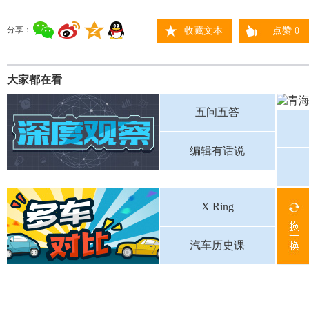
分享：
收藏文本
点赞
0
大家都在看
五问五答
编辑有话说
X Ring
汽车历史课